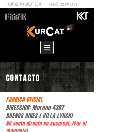
VENTAS@KURCAT.COM
(+54)
1123913483
CONTACTO
FABRICA OFICIAL
DIRECCION: Moreno 4387
BUENOS AIRES ( VILLA LYNCH)
NO venta directa en sucursal, (Por el
momento)