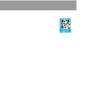
INFORMACION UTIL
Medios de pagos
Envios y entregas
Distribuidores
Empresas
Contacto
Que es Kurcat
BUSCANOS