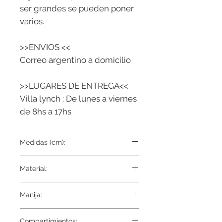
ser grandes se pueden poner
varios.
>>ENVIOS <<
Correo argentino a domicilio
>>LUGARES DE ENTREGA<<
Villa lynch : De lunes a viernes
de 8hs a 17hs
Medidas (cm):
40 x 40
Material:
Tela externa 100% Poliester reforzado
Manija:
Tela interna Gamuza
Reforzada
Compartimientos: