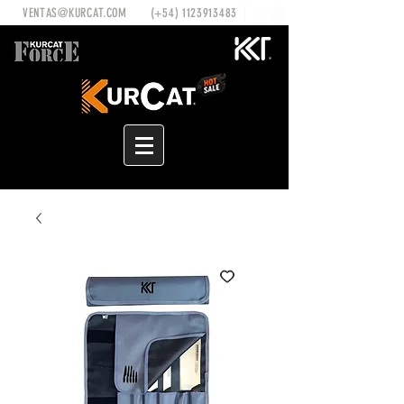
VENTAS@KURCAT.COM
(+54)
1123913483