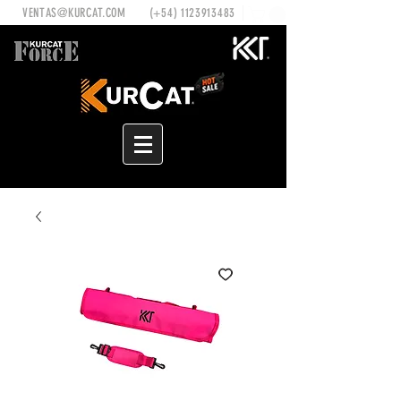
VENTAS@KURCAT.COM
(+54)
1123913483