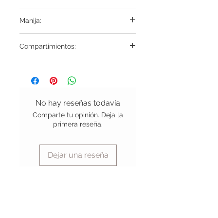
Tela externa 100% Poliester reforzado
Manija:
Tela interna Gamuza
Reforzada
Compartimientos:
16 Divisiones y 3 Bolsillos de red
No hay reseñas todavía
Comparte tu opinión. Deja la
primera reseña.
Dejar una reseña