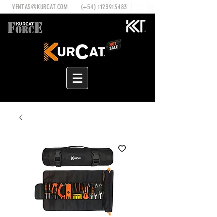
VENTAS@KURCAT.COM
(+54)
1123913483