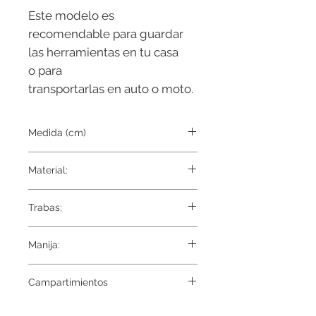
Este modelo es
recomendable para guardar
las herramientas en tu casa
o para
transportarlas en auto o moto.
Medida (cm)
65x36
Material:
1 capa de tela, externa
Trabas:
tiras, con trabas para su cierre
Manija:
Reforzada
Campartimientos
22 y 3 Bolsillos