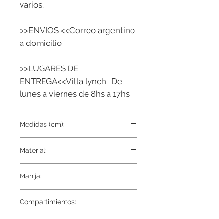
varios.
>>ENVIOS <<Correo argentino
a domicilio
>>LUGARES DE
ENTREGA<<Villa lynch : De
lunes a viernes de 8hs a 17hs
Medidas (cm):
40 x 40
Material:
Tela externa 100% Poliester reforzado
Manija:
Tela interna Gamuza
Reforzada
Compartimientos: