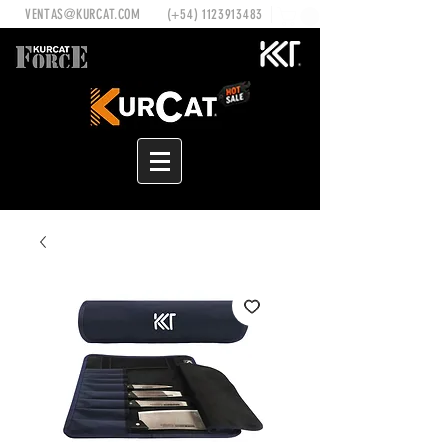
VENTAS@KURCAT.COM
(+54)
1123913483