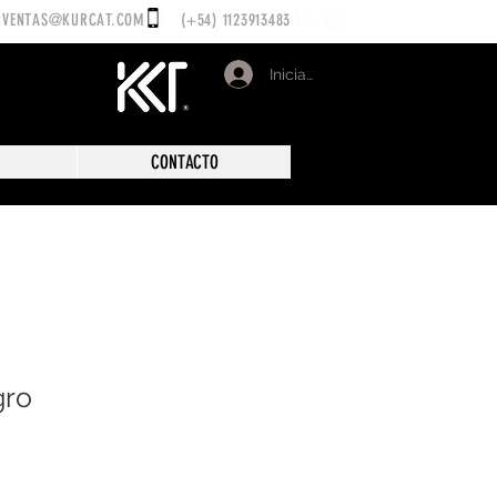
VENTAS@KURCAT.COM
(+54) 1123913483
Iniciar sesión
CONTACTO
gro
cio