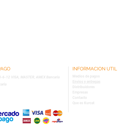
PAGO
INFORMACION UTIL
Medios de pagos
 3-6-12 VI
SA, MASTER, AMEX Bancaria
Envios y entregas
caria
Distribuidores
Empresas
Contacto
Que es Kurcat