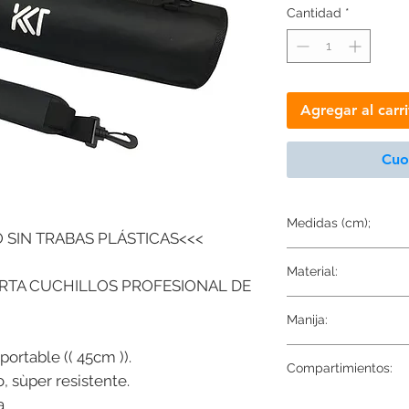
Cantidad
*
Agregar al carr
Cuot
Medidas (cm);
 SIN TRABAS PLÁSTICAS<<<
46x75
Material:
RTA CUCHILLOS PROFESIONAL DE
Tela externa 100% Polies
Manija:
Tela interna Gamuza
Reforzada
ortable (( 45cm )).
Compartimientos:
, sùper resistente.
16 Divisiones y 3 Bolsill
a