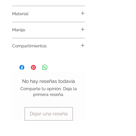
50 x 90
Material:
Tela externa 100% Poliester reforzado
Manija:
Tela interna Gamuza
Reforzada
Compartimientos:
19 Divisiones , 3 Bolsillos de red y 24
divisiones Elasticas.
No hay reseñas todavía
Comparte tu opinión. Deja la
primera reseña.
Dejar una reseña