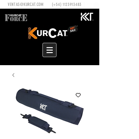
VENTAS@KURCAT.COM
(+54)
1123913483