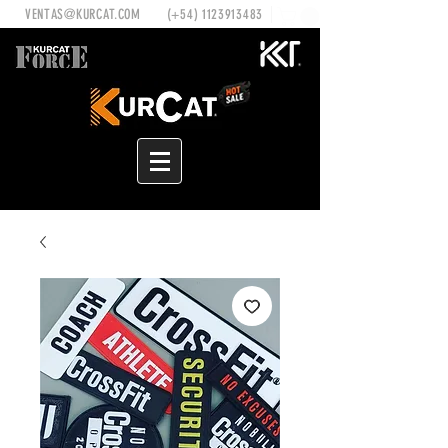
VENTAS@KURCAT.COM
(+54)
1123913483