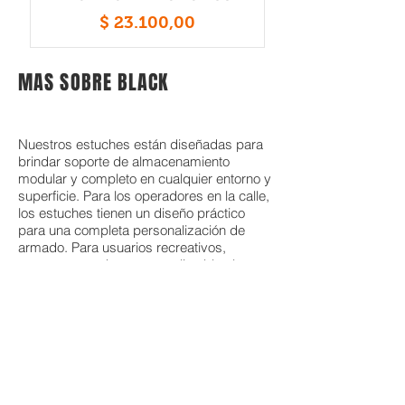
Precio
$ 23.100,00
MAS SOBRE BLACK
Nuestros estuches están diseñadas para
brindar soporte de almacenamiento
modular y completo en cualquier entorno y
superficie. Para los operadores en la calle,
los estuches tienen un diseño práctico
para una completa personalización de
armado. Para usuarios recreativos,
nuestros estuches personaliza bles le
permiten adaptar sus maletas para que se
adapten a sus actividades y entorno. Para
viajes y trabajo, sean cuales sean sus
necesidades, todas las mochilas estuches
de Kurcat están fabricadas con materiales
de primera calidad para una máxima
durabilidad y protección contra la
intemperie.