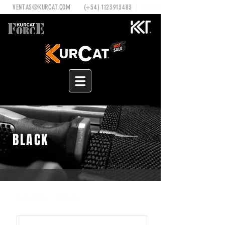
VENTAS@KURCAT.COM
(+54)
1123913483
BLACK
Estuches / Bolsos